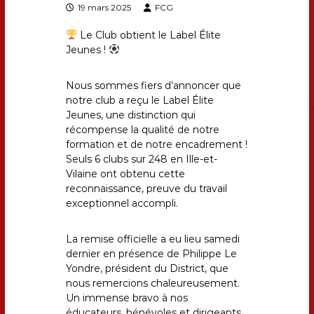
e
19 mars 2025
FCG
p
u
Le Club obtient le Label Élite
i
Jeunes !
s
1
9
Nous sommes fiers d’annoncer que
5
notre club a reçu le Label Élite
9
Jeunes, une distinction qui
récompense la qualité de notre
formation et de notre encadrement !
Seuls 6 clubs sur 248 en Ille-et-
Vilaine ont obtenu cette
reconnaissance, preuve du travail
exceptionnel accompli.
La remise officielle a eu lieu samedi
dernier en présence de Philippe Le
Yondre, président du District, que
nous remercions chaleureusement.
Un immense bravo à nos
éducateurs, bénévoles et dirigeants