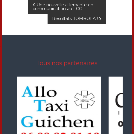
N
Une nouvelle alternante en
communication au FCG
a
Résultats TOMBOLA !
v
i
g
Tous nos partenaires
a
t
i
o
n