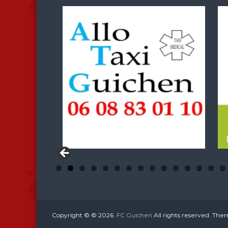
0
1
2
3
4
5
Copyright © © 2026.
FC Guichen
All rights reserved. Th