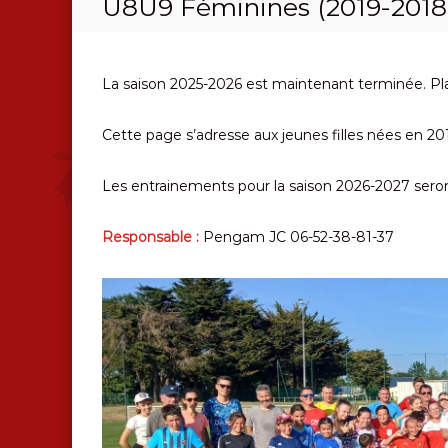
U8U9 Féminines (2019-2018
n
d
e
p
La saison 2025-2026 est maintenant terminée. Pla
u
i
Cette page s’adresse aux jeunes filles nées en 20
s
1
9
Les entrainements pour la saison 2026-2027 seron
5
9
Responsable :
Pengam JC 06-52-38-81-37