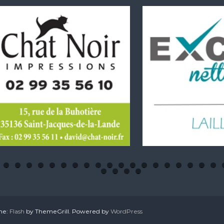
6
7
8
9
0
1
2
3
4
5
6
7
8
9
0
1
2
3
4
2
3
4
5
eme:
Flash
by ThemeGrill. Powered by
WordPress