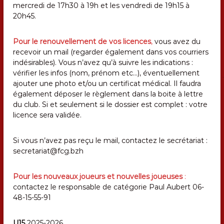
e
mercredi de 17h30 à 19h et les vendredi de 19h15 à
p
20h45.
u
i
s
Pour le renouvellement de vos licences
,
vous avez du
1
recevoir un mail (regarder également dans vos courriers
9
indésirables). Vous n’avez qu’à suivre les indications :
5
vérifier les infos (nom, prénom etc…), éventuellement
9
ajouter une photo et/ou un certificat médical. Il faudra
également déposer le règlement dans la boite à lettre
du club. Si et seulement si le dossier est complet : votre
licence sera validée.
Si vous n’avez pas reçu le mail, contactez le secrétariat :
secretariat@fcg.bzh
Pour les nouveaux joueurs et nouvelles joueuses
:
contactez le responsable de catégorie Paul Aubert 06-
48-15-55-91
U15
2025-2026