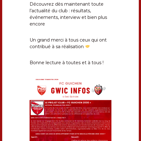
e
Découvrez dès maintenant toute
p
l’actualité du club : résultats,
u
événements, interview et bien plus
i
encore
s
1
9
Un grand merci à tous ceux qui ont
5
contribué à sa réalisation
9
Bonne lecture à toutes et à tous !