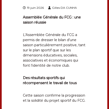
e
p
19 juin 2026
Gilles DA CUNHA
u
i
Assemblée Générale du FCG : une
s
saison réussie
1
9
5
L’Assemblée Générale du FCG a
9
permis de dresser le bilan d’une
saison particulièrement positive, tant
sur le plan sportif que sur les
dimensions éducatives, sociales,
associatives et économiques qui
font l’identité de notre club.
Des résultats sportifs qui
récompensent le travail de tous
Cette saison confirme la progression
et la solidité du projet sportif du FCG.