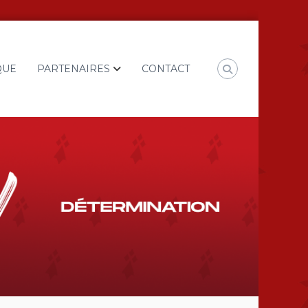
QUE
PARTENAIRES
CONTACT