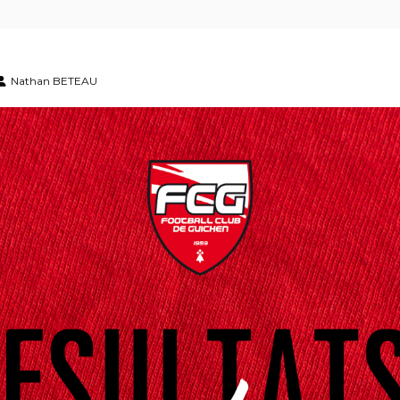
Nathan BETEAU